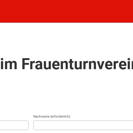
im Frauenturnverei
Nachname (erforderlich)