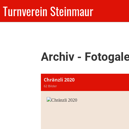
Turnverein Steinmaur
Archiv - Fotogal
Chränzli 2020
62 Bilder